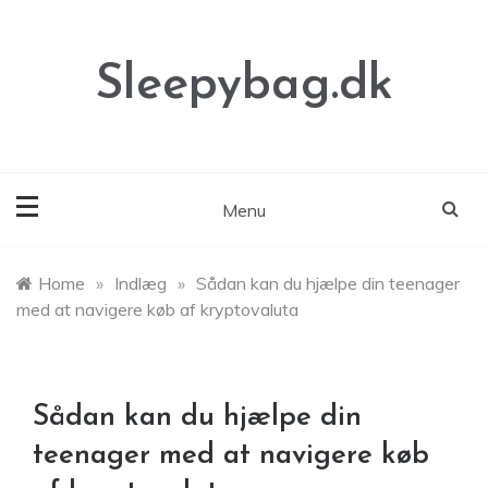
Skip
to
content
Sleepybag.dk
Menu
Home
»
Indlæg
»
Sådan kan du hjælpe din teenager
med at navigere køb af kryptovaluta
Sådan kan du hjælpe din
teenager med at navigere køb