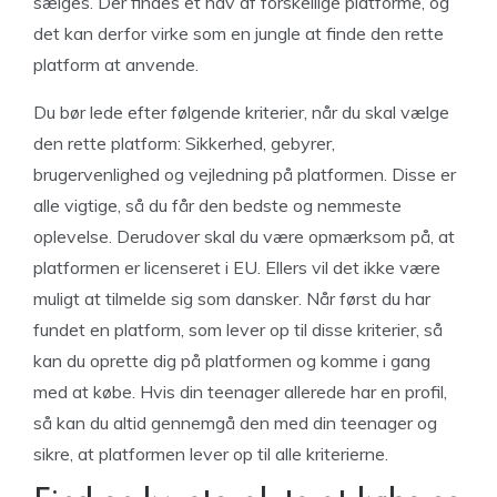
sælges. Der findes et hav af forskellige platforme, og
det kan derfor virke som en jungle at finde den rette
platform at anvende.
Du bør lede efter følgende kriterier, når du skal vælge
den rette platform: Sikkerhed, gebyrer,
brugervenlighed og vejledning på platformen. Disse er
alle vigtige, så du får den bedste og nemmeste
oplevelse. Derudover skal du være opmærksom på, at
platformen er licenseret i EU. Ellers vil det ikke være
muligt at tilmelde sig som dansker. Når først du har
fundet en platform, som lever op til disse kriterier, så
kan du oprette dig på platformen og komme i gang
med at købe. Hvis din teenager allerede har en profil,
så kan du altid gennemgå den med din teenager og
sikre, at platformen lever op til alle kriterierne.