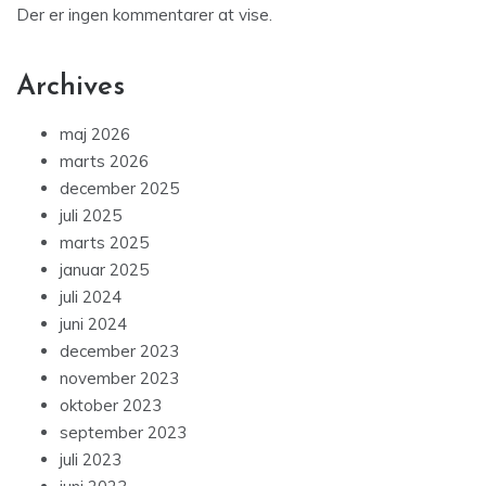
Der er ingen kommentarer at vise.
Archives
maj 2026
marts 2026
december 2025
juli 2025
marts 2025
januar 2025
juli 2024
juni 2024
december 2023
november 2023
oktober 2023
september 2023
juli 2023