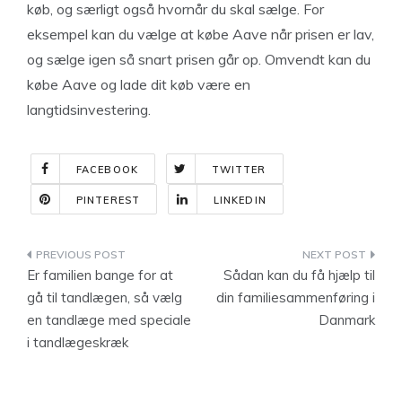
køb, og særligt også hvornår du skal sælge. For
eksempel kan du vælge at købe Aave når prisen er lav,
og sælge igen så snart prisen går op. Omvendt kan du
købe Aave og lade dit køb være en
langtidsinvestering.
FACEBOOK
TWITTER
PINTEREST
LINKEDIN
Indlægsnavigation
Er familien bange for at
Sådan kan du få hjælp til
gå til tandlægen, så vælg
din familiesammenføring i
en tandlæge med speciale
Danmark
i tandlægeskræk