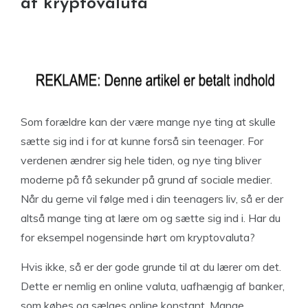
af kryptovaluta
Som forældre kan der være mange nye ting at skulle
sætte sig ind i for at kunne forså sin teenager. For
verdenen ændrer sig hele tiden, og nye ting bliver
moderne på få sekunder på grund af sociale medier.
Når du gerne vil følge med i din teenagers liv, så er der
altså mange ting at lære om og sætte sig ind i. Har du
for eksempel nogensinde hørt om kryptovaluta?
Hvis ikke, så er der gode grunde til at du lærer om det.
Dette er nemlig en online valuta, uafhængig af banker,
som købes og sælges online konstant. Mange